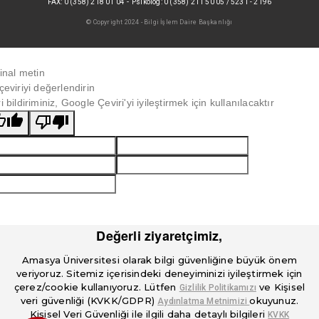
-
FAX: 0 (358) 218 01 04
Psikolog: 0 (358) 211 50 05 / 5231 - 2196
© Copyright 2024 - Bilgi İşlem Daire Başkanlığı
jinal metin
çeviriyi değerlendirin
i bildiriminiz, Google Çeviri'yi iyileştirmek için kullanılacaktır
Değerli ziyaretçimiz,
Amasya Üniversitesi olarak bilgi güvenliğine büyük önem
veriyoruz. Sitemiz içerisindeki deneyiminizi iyileştirmek için
çerez/cookie kullanıyoruz. Lütfen
ve Kişisel
Gizlilik Politikamızı
veri güvenliği (KVKK/GDPR)
okuyunuz.
Aydınlatma Metnimizi
Kişisel Veri Güvenliği ile ilgili daha detaylı bilgileri
KVKK