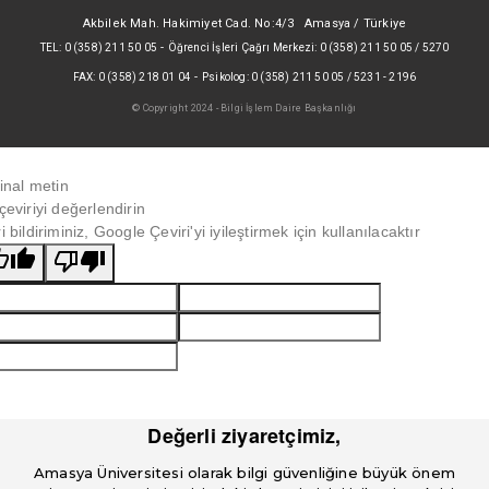
Akbilek Mah. Hakimiyet Cad. No:4/3 Amasya / Türkiye
-
TEL: 0 (358) 211 50 05
Öğrenci İşleri Çağrı Merkezi: 0 (358) 211 50 05 / 5270
-
FAX: 0 (358) 218 01 04
Psikolog: 0 (358) 211 50 05 / 5231 - 2196
© Copyright 2024 - Bilgi İşlem Daire Başkanlığı
jinal metin
çeviriyi değerlendirin
i bildiriminiz, Google Çeviri'yi iyileştirmek için kullanılacaktır
Değerli ziyaretçimiz,
Amasya Üniversitesi olarak bilgi güvenliğine büyük önem