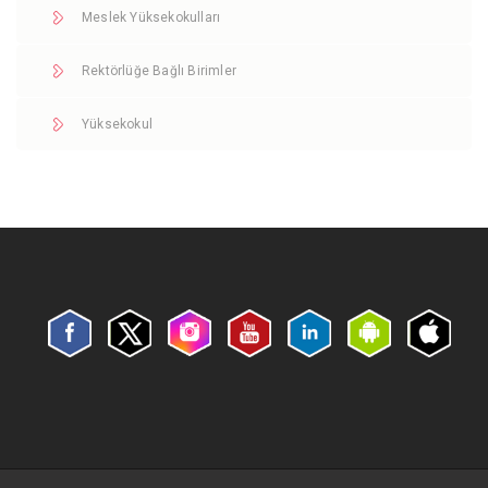
Meslek Yüksekokulları
Rektörlüğe Bağlı Birimler
Yüksekokul