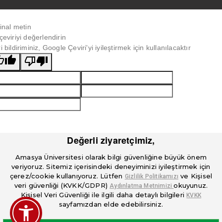
jinal metin
çeviriyi değerlendirin
i bildiriminiz, Google Çeviri'yi iyileştirmek için kullanılacaktır
Değerli ziyaretçimiz,
Amasya Üniversitesi olarak bilgi güvenliğine büyük önem
veriyoruz. Sitemiz içerisindeki deneyiminizi iyileştirmek için
çerez/cookie kullanıyoruz. Lütfen
ve Kişisel
Gizlilik Politikamızı
veri güvenliği (KVKK/GDPR)
okuyunuz.
Aydınlatma Metnimizi
Kişisel Veri Güvenliği ile ilgili daha detaylı bilgileri
KVKK
sayfamızdan elde edebilirsiniz.