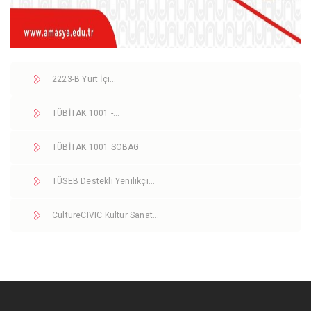
2223-B Yurt İçi…
TÜBİTAK 1001 -…
TÜBİTAK 1001 SOBAG
TÜSEB Destekli Yenilikçi…
CultureCIVIC Kültür Sanat…