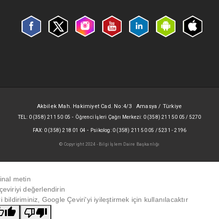
Akbilek Mah. Hakimiyet Cad. No:4/3 Amasya / Türkiye
-
TEL: 0 (358) 211 50 05
Öğrenci İşleri Çağrı Merkezi: 0 (358) 211 50 05 / 5270
-
FAX: 0 (358) 218 01 04
Psikolog: 0 (358) 211 50 05 / 5231 - 2196
© Copyright 2024 - Bilgi İşlem Daire Başkanlığı
jinal metin
çeviriyi değerlendirin
i bildiriminiz, Google Çeviri'yi iyileştirmek için kullanılacaktır