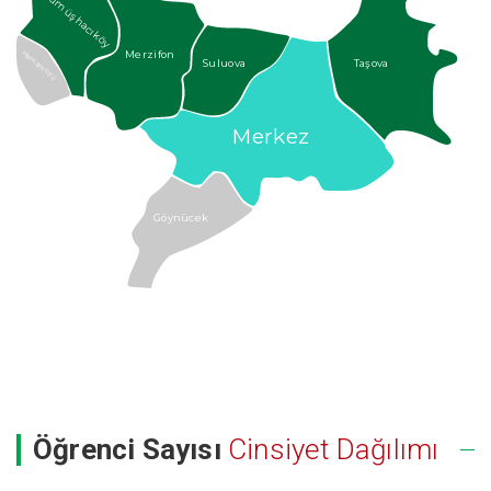
Gümüşhacıköy
Merzifon
Hamamözü
Suluova
Taşova
Merkez
Göynücek
Öğrenci Sayısı
Cinsiyet Dağılımı