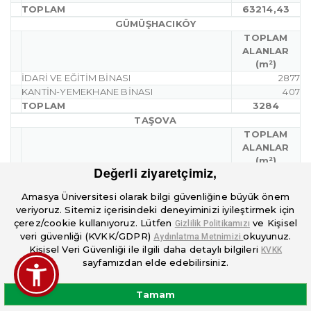
TOPLAM
63214,43
GÜMÜŞHACIKÖY
TOPLAM
ALANLAR
(m²)
İDARİ VE EĞİTİM BİNASI
2877
KANTİN-YEMEKHANE BİNASI
407
TOPLAM
3284
TAŞOVA
TOPLAM
ALANLAR
(m²)
Değerli ziyaretçimiz,
İDARİ VE EĞİTİM BİNASI
2869
KAPALI SPOR TESİSİ
144
Amasya Üniversitesi olarak bilgi güvenliğine büyük önem
TOPLAM
3013
veriyoruz. Sitemiz içerisindeki deneyiminizi iyileştirmek için
MERZİFON
çerez/cookie kullanıyoruz. Lütfen
ve Kişisel
Gizlilik Politikamızı
TOPLAM
veri güvenliği (KVKK/GDPR)
okuyunuz.
Aydınlatma Metnimizi
ALANLAR
Kişisel Veri Güvenliği ile ilgili daha detaylı bilgileri
KVKK
(m²)
sayfamızdan elde edebilirsiniz.
İDARİ BİNA
593
EĞİTİM BİNASI (A BLOK)
782
Tamam
EĞİTİM BİNASI (B BLOK)
2523