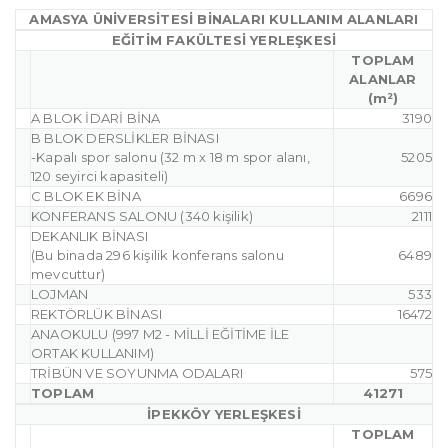
AMASYA ÜNİVERSİTESİ BİNALARI KULLANIM ALANLARI
EĞİTİM FAKÜLTESİ YERLEŞKESİ
TOPLAM
ALANLAR
(m²)
A BLOK İDARİ BİNA
3190
B BLOK DERSLİKLER BİNASI
-Kapalı spor salonu (32 m x 18 m spor alanı,
5205
120 seyirci kapasiteli)
C BLOK EK BİNA
6696
KONFERANS SALONU (340 kişilik)
2111
DEKANLIK BİNASI
(Bu binada 296 kişilik konferans salonu
6489
mevcuttur)
LOJMAN
533
REKTÖRLÜK BİNASI
16472
ANAOKULU (997 M2 - MİLLİ EĞİTİME İLE
ORTAK KULLANIM)
TRİBÜN VE SOYUNMA ODALARI
575
TOPLAM
41271
İPEKKÖY YERLEŞKESİ
TOPLAM