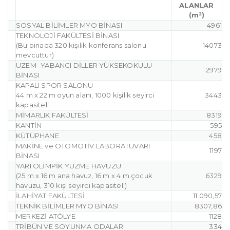
ALANLAR
(m²)
SOSYAL BİLİMLER MYO BİNASI
4961
TEKNOLOJİ FAKÜLTESİ BİNASI
(Bu binada 320 kişilik konferans salonu
14073
mevcuttur)
UZEM- YABANCI DİLLER YÜKSEKOKULU
2979
BİNASI
KAPALI SPOR SALONU
44 m x 22 m oyun alanı, 1000 kişilik seyirci
3443
kapasiteli
MİMARLIK FAKÜLTESİ
8319
KANTİN
595
KÜTÜPHANE
458
MAKİNE ve OTOMOTİV LABORATUVARI
1197
BİNASI
YARI OLİMPİK YÜZME HAVUZU
(25 m x 16 m ana havuz, 16 m x 4 m çocuk
6329
havuzu, 310 kişi seyirci kapasiteli)
İLAHİYAT FAKÜLTESİ
11.090,57
TEKNİK BİLİMLER MYO BİNASI
8307,86
MERKEZİ ATÖLYE
1128
TRİBÜN VE SOYUNMA ODALARI
334