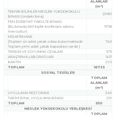
ALANLAR
(m²)
TEKNİK BİLİMLER MESLEK YÜKSEKOKULU
2080
BİNASI (öndeki bina)
FEN EDEBİYAT FAKÜLTE BİNASI
(Bu binada 260 kişilik konferans salonu
11718
mevcuttur)
MİSAFİRHANE
(Toplam on adet yatak odası bulunmaktadır.
740
Toplam yirmi adet yatak kapasitesi vardır.)
TRİBÜN VE SOYUNMA ODALARI
575
ARAŞTIRMA LABORATUARI
1417
KANTİN
203
TOPLAM
16733
SOSYAL TESİSLER
TOPLAM
ALANLAR
(m²)
UYGULAMA RESTORANI
340
TARİHİ BİNA, UYGULAMA BİNASI
210
TOPLAM
550
MESLEK YÜKSEKOKULU YERLEŞKESİ
TOPLAM